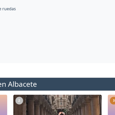
e ruedas
en Albacete
2
3