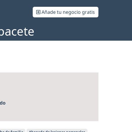
Añade tu negocio gratis
bacete
edo