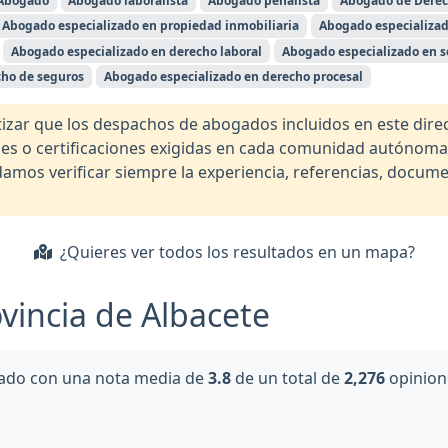
Abogado
Abogado laboralista
Abogado penalista
Abogado de Derec
Abogado especializado en propiedad inmobiliaria
Abogado especializad
Abogado especializado en derecho laboral
Abogado especializado en s
cho de seguros
Abogado especializado en derecho procesal
r que los despachos de abogados incluidos en este direct
nales o certificaciones exigidas en cada comunidad autónom
os verificar siempre la experiencia, referencias, documen
¿Quieres ver todos los resultados en un mapa?
vincia de Albacete
do con una nota media de
3.8
de un total de
2,276
opinion