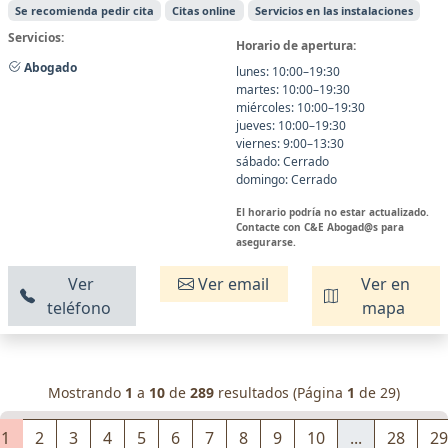
Se recomienda pedir cita
Citas online
Servicios en las instalaciones
Servicios:
Horario de apertura:
Abogado
lunes: 10:00–19:30
martes: 10:00–19:30
miércoles: 10:00–19:30
jueves: 10:00–19:30
viernes: 9:00–13:30
sábado: Cerrado
domingo: Cerrado
El horario podría no estar actualizado.
Contacte con C&E Abogad@s para
asegurarse.
Ver
Ver email
Ver en
teléfono
mapa
Mostrando
1
a
10
de
289
resultados (Página
1
de 29)
1
2
3
4
5
6
7
8
9
10
...
28
29