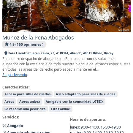
Muñoz de la Peña Abogados
4.9 (160 opiniones )
Poza Lizentziatuaren Kalea, 23, 4º DCHA, Abando, 48011 Bilbao, Biscay
En nuestro despacho de abogados en Bilbao construimos soluciones
alineados con la excelencia de toda nuestra plantilla de letrados especialistas
en todas las áreas del derecho pero especialmente en el...
Seguir leyendo
Características:
Acceso para sillas de ruedas
Aseo adaptado para sillas de ruedas
Aseos
Aseos unisex
Amigable con la comunidad LGTBI+
Se recomienda pedir cita
Citas online
Servicios:
Horario de apertura:
Abogado
lunes: 9:00–14:00, 15:30–19:30
martes: 9:00–14:00, 15:30–19:30
Abogado administrativo