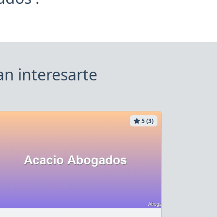
an interesarte
5 (3)