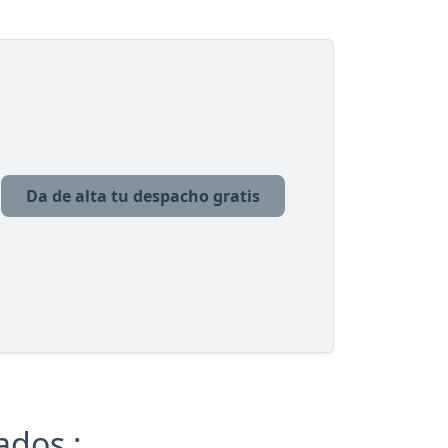
Da de alta tu despacho gratis
ados :