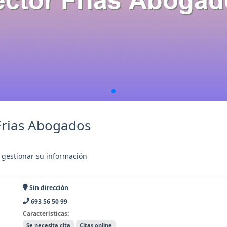
Frias Abogados
 gestionar su información
Sin dirección
693 56 50 99
Características:
Se necesita cita
Citas online