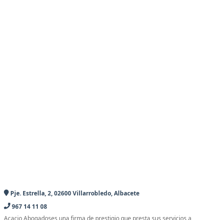
Pje. Estrella, 2, 02600 Villarrobledo, Albacete
967 14 11 08
Acacio Abogadoses una firma de prestigio que presta sus servicios a