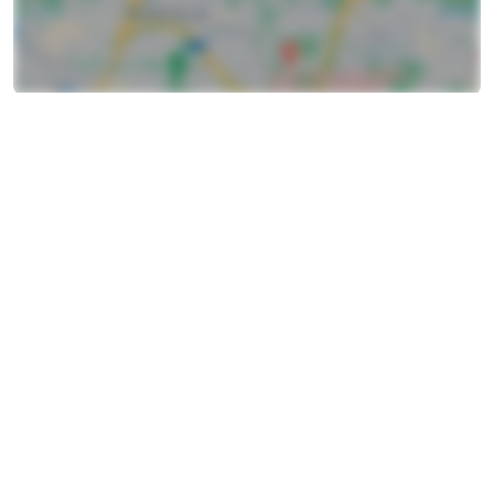
Secciones
Sobre nosotros
Añade tu perfil gratis
Información
Términos y condiciones de uso
Aviso Legal
Política de Privacidad y Cookies
Contacto
Contacto