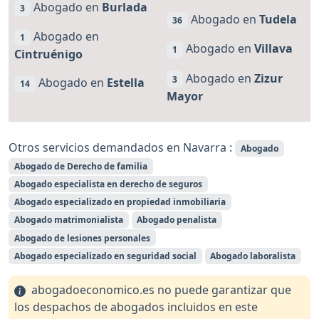
Abogado en
Burlada
3
Abogado en
Tudela
36
Abogado en
1
Abogado en
Villava
1
Cintruénigo
Abogado en
Zizur
3
Abogado en
Estella
14
Mayor
Otros servicios demandados en Navarra :
Abogado
Abogado de Derecho de familia
Abogado especialista en derecho de seguros
Abogado especializado en propiedad inmobiliaria
Abogado matrimonialista
Abogado penalista
Abogado de lesiones personales
Abogado especializado en seguridad social
Abogado laboralista
abogadoeconomico.es no puede garantizar que
los despachos de abogados incluidos en este