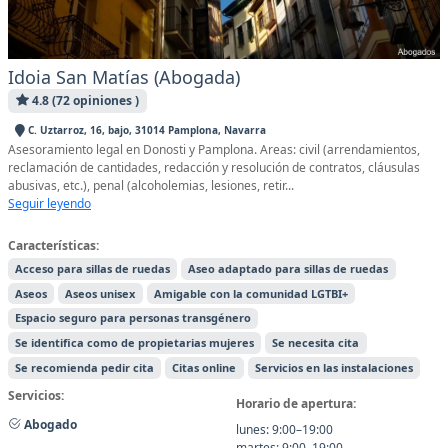
Idoia San Matías (Abogada)
4.8 (72 opiniones )
C. Uztarroz, 16, bajo, 31014 Pamplona, Navarra
Asesoramiento legal en Donosti y Pamplona. Areas: civil (arrendamientos,
reclamación de cantidades, redacción y resolución de contratos, cláusulas
abusivas, etc.), penal (alcoholemias, lesiones, retir...
Seguir leyendo
Características:
Acceso para sillas de ruedas
Aseo adaptado para sillas de ruedas
Aseos
Aseos unisex
Amigable con la comunidad LGTBI+
Espacio seguro para personas transgénero
Se identifica como de propietarias mujeres
Se necesita cita
Se recomienda pedir cita
Citas online
Servicios en las instalaciones
Servicios:
Horario de apertura:
Abogado
lunes: 9:00–19:00
martes: 9:00–19:00