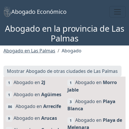
Toggl
Abogado Económico
Abogado en la provincia de Las
Palmas
Abogado en Las Palmas
Abogado
Mostrar Abogado de otras ciudades de Las Palmas
Abogado en
2J
Abogado en
Morro
1
1
Jable
Abogado en
Agüimes
1
Abogado en
Playa
3
Abogado en
Arrecife
86
Blanca
Abogado en
Arucas
9
Abogado en
Playa de
1
Melenara