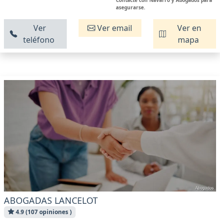
Contacte con Navarro y Abogados para
asegurarse.
Ver
Ver email
Ver en
teléfono
mapa
ABOGADAS LANCELOT
4.9 (107 opiniones )