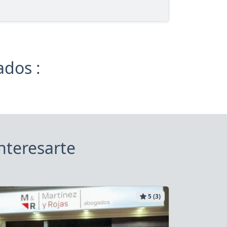
ados :
nteresarte
5 (3)