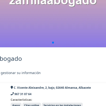
aabogado
 gestionar su información
C. Vicente Aleixandre, 2, bajo, 02640 Almansa, Albacete
967 31 07 64
Características:
Aseos
Citas online
Servicios en las instalaciones