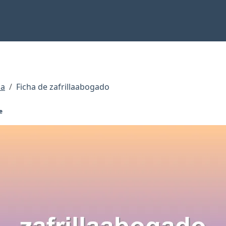
sa
Ficha de zafrillaabogado
e