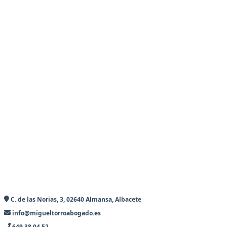
C. de las Norias, 3, 02640 Almansa, Albacete
info@migueltorroabogado.es
649 38 04 52