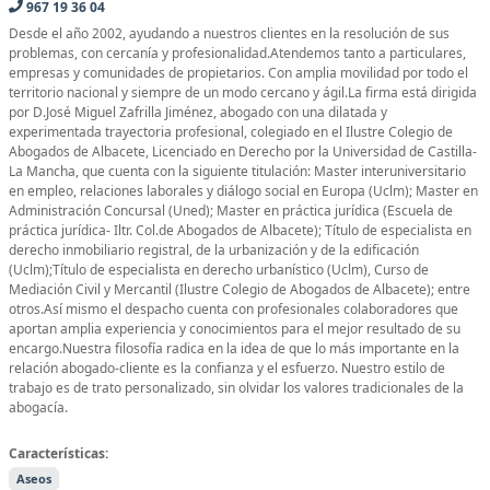
967 19 36 04
Desde el año 2002, ayudando a nuestros clientes en la resolución de sus
problemas, con cercanía y profesionalidad.Atendemos tanto a particulares,
empresas y comunidades de propietarios. Con amplia movilidad por todo el
territorio nacional y siempre de un modo cercano y ágil.La firma está dirigida
por D.José Miguel Zafrilla Jiménez, abogado con una dilatada y
experimentada trayectoria profesional, colegiado en el Ilustre Colegio de
Abogados de Albacete, Licenciado en Derecho por la Universidad de Castilla-
La Mancha, que cuenta con la siguiente titulación: Master interuniversitario
en empleo, relaciones laborales y diálogo social en Europa (Uclm); Master en
Administración Concursal (Uned); Master en práctica jurídica (Escuela de
práctica jurídica- Iltr. Col.de Abogados de Albacete); Título de especialista en
derecho inmobiliario registral, de la urbanización y de la edificación
(Uclm);Título de especialista en derecho urbanístico (Uclm), Curso de
Mediación Civil y Mercantil (Ilustre Colegio de Abogados de Albacete); entre
otros.Así mismo el despacho cuenta con profesionales colaboradores que
aportan amplia experiencia y conocimientos para el mejor resultado de su
encargo.Nuestra filosofía radica en la idea de que lo más importante en la
relación abogado-cliente es la confianza y el esfuerzo. Nuestro estilo de
trabajo es de trato personalizado, sin olvidar los valores tradicionales de la
abogacía.
Características:
Aseos