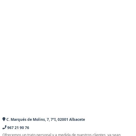
C. Marqués de Molins, 7, 7ºI, 02001 Albacete
967 21 90 76
Ofrecemos un trato personal y a medida de nuestros clientes, ya sean