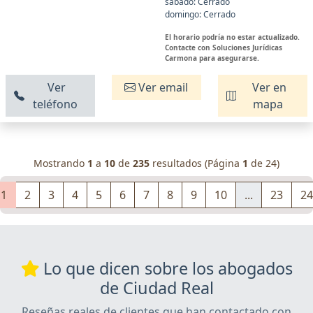
sábado: Cerrado
domingo: Cerrado
El horario podría no estar actualizado.
Contacte con Soluciones Jurídicas
Carmona para asegurarse.
Ver
Ver email
Ver en
teléfono
mapa
Mostrando
1
a
10
de
235
resultados (Página
1
de 24)
1
2
3
4
5
6
7
8
9
10
...
23
24
Lo que dicen sobre los abogados
de Ciudad Real
Reseñas reales de clientes que han contactado con