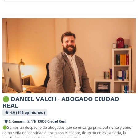
🟢 𝗗𝗔𝗡𝗜𝗘𝗟 𝗩𝗔𝗟𝗖𝗛 - 𝗔𝗕𝗢𝗚𝗔𝗗𝗢 𝗖𝗜𝗨𝗗𝗔𝗗
𝗥𝗘𝗔𝗟
4.9 (146 opiniones )
C. Camarín, 5, 1ºF, 13003 Ciudad Real
🟢Somos un despacho de abogados que se encarga principalmente y tiene
como seña de identidad el trato con el cliente, derecho de extranjería, la