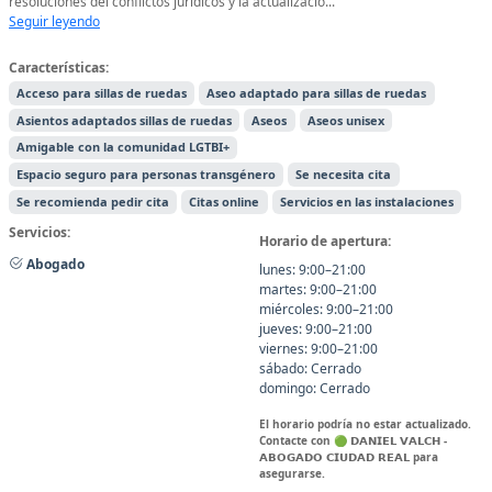
resoluciones del conflictos jurídicos y la actualizació...
Seguir leyendo
Características:
Acceso para sillas de ruedas
Aseo adaptado para sillas de ruedas
Asientos adaptados sillas de ruedas
Aseos
Aseos unisex
Amigable con la comunidad LGTBI+
Espacio seguro para personas transgénero
Se necesita cita
Se recomienda pedir cita
Citas online
Servicios en las instalaciones
Servicios:
Horario de apertura:
Abogado
lunes: 9:00–21:00
martes: 9:00–21:00
miércoles: 9:00–21:00
jueves: 9:00–21:00
viernes: 9:00–21:00
sábado: Cerrado
domingo: Cerrado
El horario podría no estar actualizado.
Contacte con 🟢 𝗗𝗔𝗡𝗜𝗘𝗟 𝗩𝗔𝗟𝗖𝗛 -
𝗔𝗕𝗢𝗚𝗔𝗗𝗢 𝗖𝗜𝗨𝗗𝗔𝗗 𝗥𝗘𝗔𝗟 para
asegurarse.