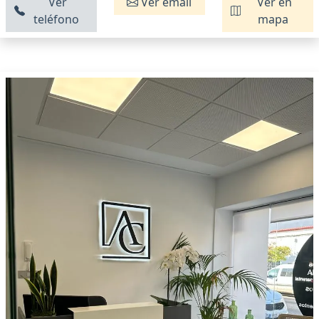
Ver
Ver email
Ver en
teléfono
mapa