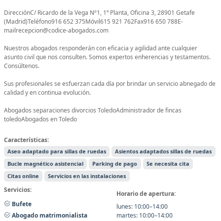
DirecciónC/ Ricardo de la Vega Nº1, 1ª Planta, Oficina 3, 28901 Getafe
(Madrid)Teléfono916 652 375Móvil615 921 762Fax916 650 788E-
mailrecepcion@codice-abogados.com
Nuestros abogados responderán con eficacia y agilidad ante cualquier
asunto civil que nos consulten. Somos expertos enherencias y testamentos.
Consúltenos.
Sus profesionales se esfuerzan cada día por brindar un servicio abnegado de
calidad y en continua evolución.
Abogados separaciones divorcios ToledoAdministrador de fincas
toledoAbogados en Toledo
Características:
Aseo adaptado para sillas de ruedas
Asientos adaptados sillas de ruedas
Bucle magnético asistencial
Parking de pago
Se necesita cita
Citas online
Servicios en las instalaciones
Servicios:
Horario de apertura:
Bufete
lunes: 10:00–14:00
martes: 10:00–14:00
Abogado matrimonialista