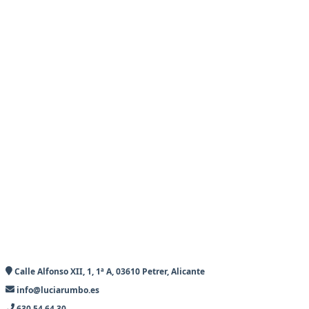
Calle Alfonso XII, 1, 1ª A, 03610 Petrer, Alicante
info@luciarumbo.es
630 54 64 30