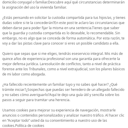
domicilio conyugal o familiar.Descubre aquí qué circunstancias determinarán
la asignación del uso la vivienda familiar.
¿Estás pensando en solicitar la custodia compartida para tus hijos/as, y tienes
dudas sobre si te la concederán?En este post te aclaro las circunstancias que
deben darse para poder fijar la misma en una sentencia.Tienes que saber
que la guardia y custodia compartida es lo deseable, lo recomendable. Sin
embargo, no es algo que se conceda de forma automática. Por esta razón, te
voy a dar las pistas clave para conocer si eres un posible candidato a ella.
Quiero que sepas que si me eliges, tendrás eseservicio integral. Mis más de
quince años de experiencia profesional son una garantía para ofrecerte la
mejor defensa jurídica. Laresolución de conflictos, tanto a nivel de práctica
forense ante los Tribunales, como a nivel extrajudicial, son los pilares básicos
de mi labor como abogada.
¿Ha fallecido recientemente un familiar tuyo y no sabes qué hacer? ¿Qué
trámite iniciar?¿Sospechas que puedas ser heredero de un allegado fallecido
y no sabes cómo averiguarlo?Aquí te dejo una guía útil y sencilla sobre los
pasos a seguir para tramitar una herencia.
Usamos cookies para mejorar su experiencia de navegación, mostrarle
anuncios o contenidos personalizados y analizar nuestro tráfico. Al hacer clic
en “Aceptar todo” usted da su consentimiento a nuestro uso de las
cookies.Política de cookies