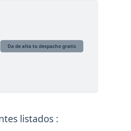
Da de alta tu despacho gratis
es listados :