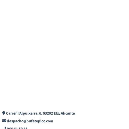
Carrer l'Alpuixarra, 6, 03202 Elx, Alicante
despacho@bufetepico.com
966 61 50 85