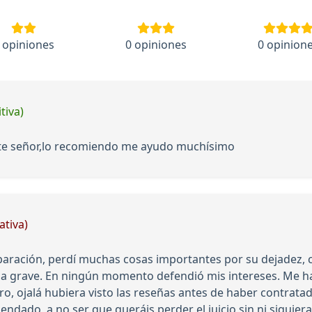
 opiniones
0 opiniones
0 opinion
tiva)
te señor,lo recomiendo me ayudo muchísimo
ativa)
ración, perdí muchas cosas importantes por su dejadez, ca
a grave. En ningún momento defendió mis intereses. Me ha 
o, ojalá hubiera visto las reseñas antes de haber contratad
mendado, a no ser que queráis perder el juicio sin ni siqu