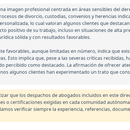
 imagen profesional centrada en áreas sensibles del derech
rocesos de divorcio, custodias, convenios y herencias indic
personalizada, lo cual valoran algunos clientes que destacan
o positivo de su trabajo, incluso en situaciones de alta pre
rídica sólida y con resultados favorables.
te favorables, aunque limitadas en número, indica que exi
as. Esto implica que, pese a las severas críticas recibidas, h
 sido percibido como destacado. La afirmación de ofrecer at
s algunos clientes han experimentado un trato que consid
r que los despachos de abogados incluidos en este direct
nales o certificaciones exigidas en cada comunidad autónom
os verificar siempre la experiencia, referencias, documen