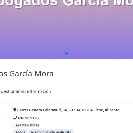
os García Mora
 gestionar su información
Carrer Genaro Calatayud, 34, 3-IZDA, 03204 Elche, Alicante
616 98 91 82
Características:
Aseos
Se recomienda pedir cita