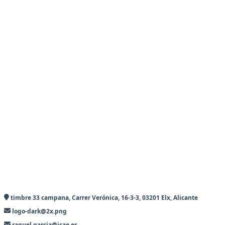
timbre 33 campana, Carrer Verónica, 16-3-3, 03201 Elx, Alicante
logo-dark@2x.png
raquel.garcia@icae.es