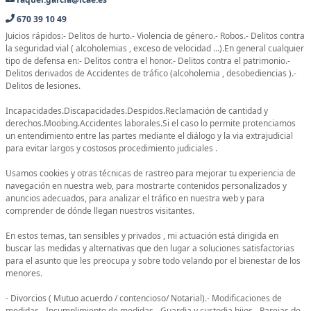
670 39 10 49
Juicios rápidos:- Delitos de hurto.- Violencia de género.- Robos.- Delitos contra
la seguridad vial ( alcoholemias , exceso de velocidad …).En general cualquier
tipo de defensa en:- Delitos contra el honor.- Delitos contra el patrimonio.-
Delitos derivados de Accidentes de tráfico (alcoholemia , desobediencias ).-
Delitos de lesiones.
Incapacidades.Discapacidades.Despidos.Reclamación de cantidad y
derechos.Moobing.Accidentes laborales.Si el caso lo permite protenciamos
un entendimiento entre las partes mediante el diálogo y la via extrajudicial
para evitar largos y costosos procedimiento judiciales .
Usamos cookies y otras técnicas de rastreo para mejorar tu experiencia de
navegación en nuestra web, para mostrarte contenidos personalizados y
anuncios adecuados, para analizar el tráfico en nuestra web y para
comprender de dónde llegan nuestros visitantes.
En estos temas, tan sensibles y privados , mi actuación está dirigida en
buscar las medidas y alternativas que den lugar a soluciones satisfactorias
para el asunto que les preocupa y sobre todo velando por el bienestar de los
menores.
- Divorcios ( Mutuo acuerdo / contencioso/ Notarial).- Modificaciones de
medidas.- Incumplimiento de medidas.- Guardia y custodia hijos.- Parejas de