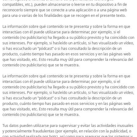
compatibles, etc.), pueden almacenarse o leerse en tu dispositivo a fin de
reconocerlo siempre que se conecte a una aplicación o a una página web
para una o varias de los finalidades que se recogen en el presente texto.
La información sobre qué contenido se te presenta y sobre la forma en que
interactúas con él puede utilizarse para determinar, por ejemplo, si el
contenido (no publicitario) ha llegado a su público previsto y ha coincidido con
sus intereses. Por ejemplo, si hasleído un artículo, si has visualizado un vídeo,
si has escuchado un “pódcast” o si has consultado la descripción de un
producto, cuánto tiempo has pasado en esos servicios y en las páginas web
que has visitado, etc. Esto resulta muy útil para comprender la relevancia del
contenido (no publicitario) que se te muestra.
La información sobre qué contenido se te presenta y sobre la forma en que
interactúas con él puede utilizarse para determinar, por ejemplo, si el
contenido (no publicitario) ha llegado a su público previsto y ha coincidido con
sus intereses. Por ejemplo, si hasleído un artículo, si has visualizado un vídeo,
si has escuchado un “pódcast” o si has consultado la descripción de un
producto, cuánto tiempo has pasado en esos servicios y en las páginas web
que has visitado, etc. Esto resulta muy útil para comprender la relevancia del
contenido (no publicitario) que se te muestra.
Tus datos pueden utilizarse para supervisar y evitar las actividades inusuales
y potencialmente fraudulentas (por ejemplo, en relación con la publicidad, o
con actividad realizada por bots), así como para asegurar que los sistemas y