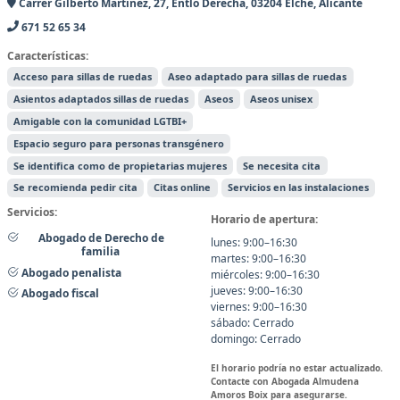
Carrer Gilberto Martínez, 27, Entlo Derecha, 03204 Elche, Alicante
671 52 65 34
Características:
Acceso para sillas de ruedas
Aseo adaptado para sillas de ruedas
Asientos adaptados sillas de ruedas
Aseos
Aseos unisex
Amigable con la comunidad LGTBI+
Espacio seguro para personas transgénero
Se identifica como de propietarias mujeres
Se necesita cita
Se recomienda pedir cita
Citas online
Servicios en las instalaciones
Servicios:
Horario de apertura:
Abogado de Derecho de
lunes: 9:00–16:30
familia
martes: 9:00–16:30
Abogado penalista
miércoles: 9:00–16:30
jueves: 9:00–16:30
Abogado fiscal
viernes: 9:00–16:30
sábado: Cerrado
domingo: Cerrado
El horario podría no estar actualizado.
Contacte con Abogada Almudena
Amoros Boix para asegurarse.