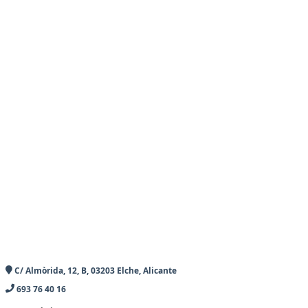
C/ Almòrida, 12, B, 03203 Elche, Alicante
693 76 40 16