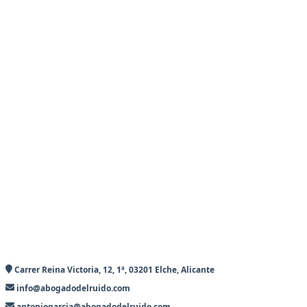
Carrer Reina Victoria, 12, 1ª, 03201 Elche, Alicante
info@abogadodelruido.com
antoniogarcia@abogadodelruido.com