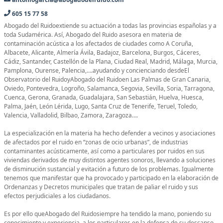
605 15 77 58
Abogado del Ruidoextiende su actuación a todas las provincias españolas y a
toda Sudamérica. Así, Abogado del Ruido asesora en materia de
contaminación acústica a los afectados de ciudades como A Coruña,
Albacete, Alicante, Almería Ávila, Badajoz, Barcelona, Burgos, Cáceres,
Cádiz, Santander, Castellón de la Plana, Ciudad Real, Madrid, Málaga, Murcia,
Pamplona, Ourense, Palencia,….ayudando y concienciando desdeEl
Observatorio del RuidoyAbogado del Ruidoen Las Palmas de Gran Canaria,
Oviedo, Pontevedra, Logroño, Salamanca, Segovia, Sevilla, Soria, Tarragona,
Cuenca, Gerona, Granada, Guadalajara, San Sebastián, Huelva, Huesca,
Palma, Jaén, León Lérida, Lugo, Santa Cruz de Tenerife, Teruel, Toledo,
Valencia, Valladolid, Bilbao, Zamora, Zaragoza….
La especialización en la materia ha hecho defender a vecinos y asociaciones
de afectados por el ruido en “zonas de ocio urbanas”, de industrias
contaminantes acústicamente, así como a particulares por ruidos en sus
viviendas derivados de muy distintos agentes sonoros, llevando a soluciones
de disminución sustancial y evitación a futuro de los problemas. Igualmente
tenemos que manifestar que ha provocado y participado en la elaboración de
Ordenanzas y Decretos municipales que tratan de paliar el ruido y sus
efectos perjudiciales a los ciudadanos.
Es por ello queAbogado del Ruidosiempre ha tendido la mano, poniendo su
conocimiento y experiencia, a los particulares en la defensa de su descanso