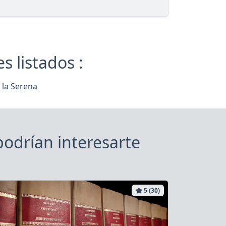
 listados :
 la Serena
odrían interesarte
5 (30)