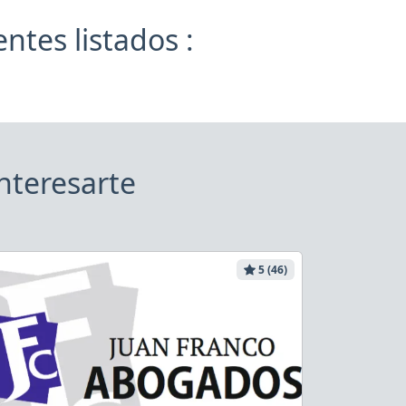
ntes listados :
nteresarte
5 (46)