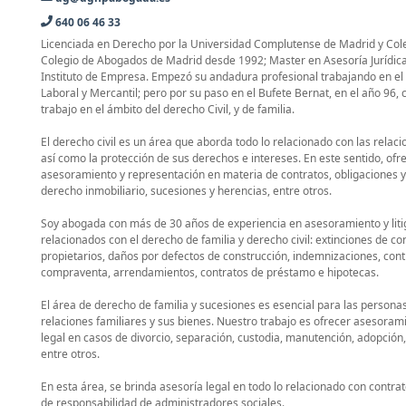
640 06 46 33
Licenciada en Derecho por la Universidad Complutense de Madrid y Coleg
Colegio de Abogados de Madrid desde 1992; Master en Asesoría Jurídic
Instituto de Empresa. Empezó su andadura profesional trabajando en e
Laboral y Mercantil; pero por su paso en el Bufete Bernat, en el año 96
trabajo en el ámbito del derecho Civil, y de familia.
El derecho civil es un área que aborda todo lo relacionado con las relaci
así como la protección de sus derechos e intereses. En este sentido, of
asesoramiento y representación en materia de contratos, obligaciones y 
derecho inmobiliario, sucesiones y herencias, entre otros.
Soy abogada con más de 30 años de experiencia en asesoramiento y liti
relacionados con el derecho de familia y derecho civil: extinciones de 
propietarios, daños por defectos de construcción, indemnizaciones, cont
compraventa, arrendamientos, contratos de préstamo e hipotecas.
El área de derecho de familia y sucesiones es esencial para las person
relaciones familiares y sus bienes. Nuestro trabajo es ofrecer asesoram
legal en casos de divorcio, separación, custodia, manutención, adopción
entre otros.
En esta área, se brinda asesoría legal en todo lo relacionado con contra
de responsabilidad de administradores sociales.