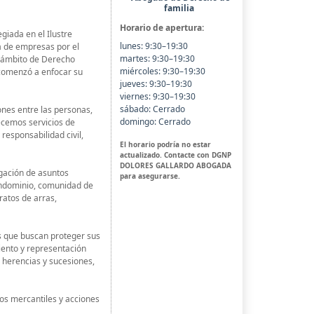
familia
Horario de apertura:
iada en el Ilustre
lunes: 9:30–19:30
a de empresas por el
martes: 9:30–19:30
l ámbito de Derecho
miércoles: 9:30–19:30
, comenzó a enfocar su
jueves: 9:30–19:30
viernes: 9:30–19:30
sábado: Cerrado
ones entre las personas,
domingo: Cerrado
recemos servicios de
responsabilidad civil,
El horario podría no estar
actualizado. Contacte con DGNP
DOLORES GALLARDO ABOGADA
gación de asuntos
para asegurarse.
condominio, comunidad de
ratos de arras,
as que buscan proteger sus
iento y representación
, herencias y sucesiones,
tos mercantiles y acciones