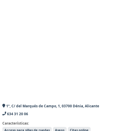
1º, C/ del Marqués de Campo, 1, 03700 Dénia, Alicante
634 31 20 06
Características:
Acceso para sillas de ruedas
Aseos
Citas online