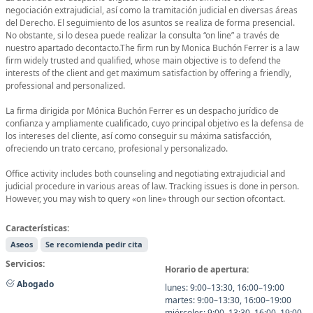
negociación extrajudicial, así como la tramitación judicial en diversas áreas
del Derecho. El seguimiento de los asuntos se realiza de forma presencial.
No obstante, si lo desea puede realizar la consulta “on line” a través de
nuestro apartado decontacto.The firm run by Monica Buchón Ferrer is a law
firm widely trusted and qualified, whose main objective is to defend the
interests of the client and get maximum satisfaction by offering a friendly,
professional and personalized.
La firma dirigida por Mónica Buchón Ferrer es un despacho jurídico de
confianza y ampliamente cualificado, cuyo principal objetivo es la defensa de
los intereses del cliente, así como conseguir su máxima satisfacción,
ofreciendo un trato cercano, profesional y personalizado.
Office activity includes both counseling and negotiating extrajudicial and
judicial procedure in various areas of law. Tracking issues is done in person.
However, you may wish to query «on line» through our section ofcontact.
Características:
Aseos
Se recomienda pedir cita
Servicios:
Horario de apertura:
Abogado
lunes: 9:00–13:30, 16:00–19:00
martes: 9:00–13:30, 16:00–19:00
miércoles: 9:00–13:30, 16:00–19:00