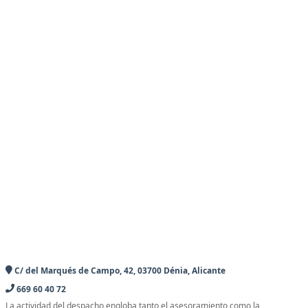
C/ del Marqués de Campo, 42, 03700 Dénia, Alicante
669 60 40 72
La actividad del despacho engloba tanto el asesoramiento como la