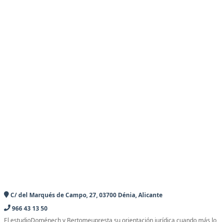
C/ del Marqués de Campo, 27, 03700 Dénia, Alicante
966 43 13 50
El estudioDoménech y Bertomeupresta su orientación jurídica cuando más lo