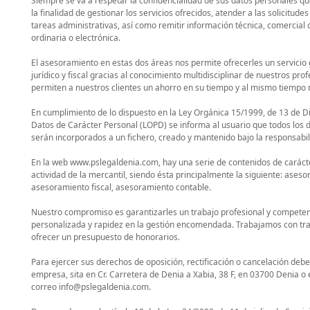
Siempre se va a respetar la confidencialidad de sus datos personales qu
la finalidad de gestionar los servicios ofrecidos, atender a las solicitude
tareas administrativas, así como remitir información técnica, comercial o 
ordinaria o electrónica.
El asesoramiento en estas dos áreas nos permite ofrecerles un servicio 
jurídico y fiscal gracias al conocimiento multidisciplinar de nuestros prof
permiten a nuestros clientes un ahorro en su tiempo y al mismo tiempo 
En cumplimiento de lo dispuesto en la Ley Orgánica 15/1999, de 13 de D
Datos de Carácter Personal (LOPD) se informa al usuario que todos los 
serán incorporados a un fichero, creado y mantenido bajo la responsabi
En la web www.pslegaldenia.com, hay una serie de contenidos de carácte
actividad de la mercantil, siendo ésta principalmente la siguiente: aseso
asesoramiento fiscal, asesoramiento contable.
Nuestro compromiso es garantizarles un trabajo profesional y competen
personalizada y rapidez en la gestión encomendada. Trabajamos con tra
ofrecer un presupuesto de honorarios.
Para ejercer sus derechos de oposición, rectificación o cancelación deber
empresa, sita en Cr. Carretera de Denia a Xabia, 38 F, en 03700 Denia o e
correo info@pslegaldenia.com.