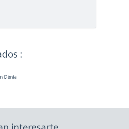
ados :
en Dénia
an interesarte