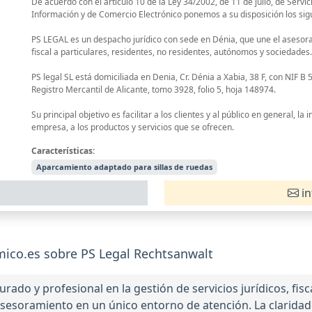
De acuerdo con el artículo 10 de la Ley 34/2002, de 11 de julio, de Servic
Información y de Comercio Electrónico ponemos a su disposición los sig
PS LEGAL es un despacho jurídico con sede en Dénia, que une el asesora
fiscal a particulares, residentes, no residentes, autónomos y sociedades.
PS legal SL está domiciliada en Denia, Cr. Dénia a Xabia, 38 F, con NIF B 
Registro Mercantil de Alicante, tomo 3928, folio 5, hoja 148974.
Su principal objetivo es facilitar a los clientes y al público en general, la 
empresa, a los productos y servicios que se ofrecen.
Características:
Aparcamiento adaptado para sillas de ruedas
in
co.es sobre PS Legal Rechtsanwalt
do y profesional en la gestión de servicios jurídicos, fisc
asesoramiento en un único entorno de atención. La claridad