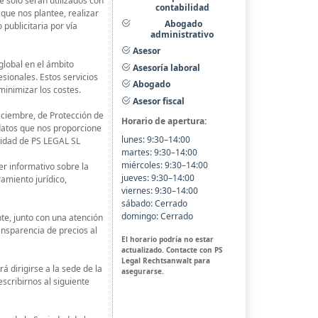
e sólo serán utilizados con
contabilidad
s que nos plantee, realizar
Abogado
publicitaria por vía
administrativo
Asesor
global en el ámbito
Asesoría laboral
esionales. Estos servicios
Abogado
minimizar los costes.
Asesor fiscal
iciembre, de Protección de
Horario de apertura:
datos que nos proporcione
lunes: 9:30–14:00
lidad de PS LEGAL SL
martes: 9:30–14:00
miércoles: 9:30–14:00
r informativo sobre la
jueves: 9:30–14:00
ramiento jurídico,
viernes: 9:30–14:00
sábado: Cerrado
domingo: Cerrado
te, junto con una atención
nsparencia de precios al
El horario podría no estar
actualizado. Contacte con PS
Legal Rechtsanwalt para
á dirigirse a la sede de la
asegurarse.
scribirnos al siguiente