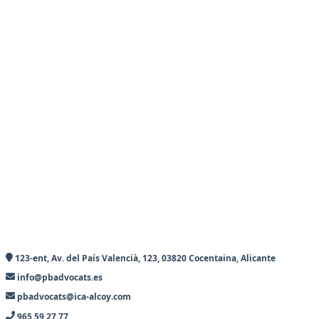
123-ent, Av. del País Valencià, 123, 03820 Cocentaina, Alicante
info@pbadvocats.es
pbadvocats@ica-alcoy.com
965 59 27 77