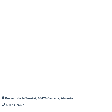
Passeig de la Trinitat, 03420 Castalla, Alicante
660 14 74 67