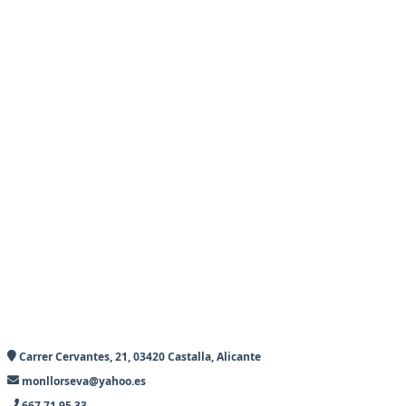
Carrer Cervantes, 21, 03420 Castalla, Alicante
monllorseva@yahoo.es
667 71 95 33