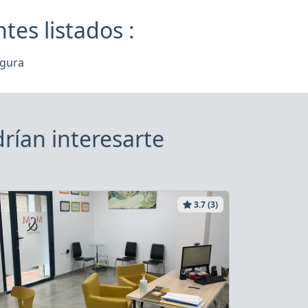
es listados :
egura
rían interesarte
3.7 (3)