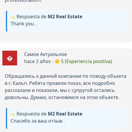
Respuesta de
М2 Real Estate
Thank you .
Самое Актуальное
hace 2 años -
5 (Experiencia positiva)
Обращались к данной компании по поводу объекта
в г. Кальп. Ребята провели показ, все подробно
рассказали и показали, мы с супругой остались
довольны. Думаю, остановимся на этом объекте.
Respuesta de
М2 Real Estate
Спасибо за ваш отзыв .