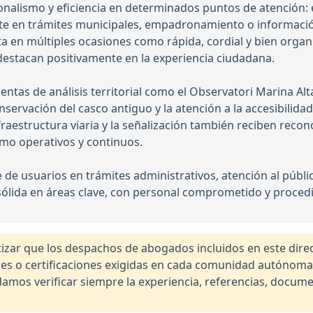
onalismo y eficiencia en determinados puntos de atención
te en trámites municipales, empadronamiento o información
ta en múltiples ocasiones como rápida, cordial y bien organ
n destacan positivamente en la experiencia ciudadana.
tas de análisis territorial como el Observatori Marina Alta, 
nservación del casco antiguo y la atención a la accesibilid
fraestructura viaria y la señalización también reciben recono
mo operativos y continuos.
e de usuarios en trámites administrativos, atención al públi
sólida en áreas clave, con personal comprometido y proce
r que los despachos de abogados incluidos en este direct
nales o certificaciones exigidas en cada comunidad autónom
os verificar siempre la experiencia, referencias, documen