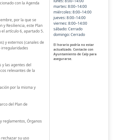
lunes: 8:00–14:00
lacionado con la Agenda
martes: 8:00–14:00
miércoles: 8:00–14:00
jueves: 8:00–14:00
iembre, por la que se
viernes: 8:00–14:00
 y Resiliencia, este Plan
sábado: Cerrado
l artículo 6, apartado 5.
domingo: Cerrado
s) y externos (canales de
El horario podría no estar
o irregularidades
actualizado. Contacte con
Ayuntamiento de Calp para
asegurarse.
 y las agentes del
icos relevantes de la
egación por la misma y
arco del Plan de
 y reglamentos, Órganos
n rechazar su uso