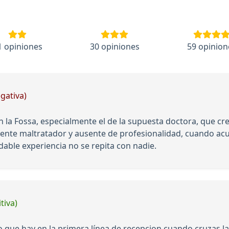
1 opiniones
30 opiniones
59 opinion
gativa)
en la Fossa, especialmente el de la supuesta doctora, que cr
nte maltratador y ausente de profesionalidad, cuando acud
ble experiencia no se repita con nadie.
tiva)
 que hay en la primera línea de recepcion cuando cruzas la