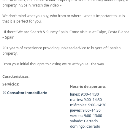
property in Spain. Watch the video »
We don’t mind what you buy, who from or where- what is important to us is
that it is perfect for you.
Hi there! We are Search & Survey Spain. Come visit us at Calpe, Costa Blanca
– Spain
20+ years of experience providing unbiased advice to buyers of Spanish
property.
From your initial thoughts to closing we’re with you all the way.
Características:
Servicios:
Horario de apertura:
Consultor inmobiliario
lunes: 9:00–14:30
martes: 9:00–14:30
miércoles: 9:00–14:30
jueves: 9:00–14:30
viernes: 9:00–13:00
sábado: Cerrado
domingo: Cerrado