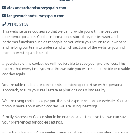
alex@searchandsurveyspain.com
ian@searchandsurveyspain.com
711 05 51 58
This website uses cookies so that we can provide you with the best user
experience possible. Cookie information is stored in your browser and
performs functions such as recognising you when you return to our website
and helping our team to understand which sections of the website you find
most interesting and useful.
If you disable this cookie, we will not be able to save your preferences. This
means that every time you visit this website you will need to enable or disable
cookies again.
Your reliable real estate consultants, combining expertise with a personal
approach, to turn your real estate aspirations goals into reality.
We are using cookies to give you the best experience on our website. You can
find out more about which cookies we are using insettings.
Strictly Necessary Cookie should be enabled at all times so that we can save
your preferences for cookie settings.
See what Alex, one of our senior property advisers has to say about buying a