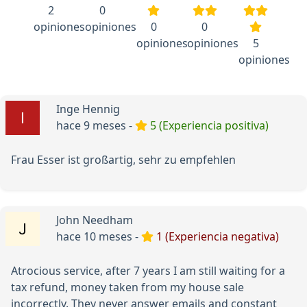
2
0
opiniones
opiniones
0
0
opiniones
opiniones
5
opiniones
Inge Hennig
hace 9 meses -
5 (Experiencia positiva)
Frau Esser ist großartig, sehr zu empfehlen
John Needham
hace 10 meses -
1 (Experiencia negativa)
Atrocious service, after 7 years I am still waiting for a
tax refund, money taken from my house sale
incorrectly. They never answer emails and constant