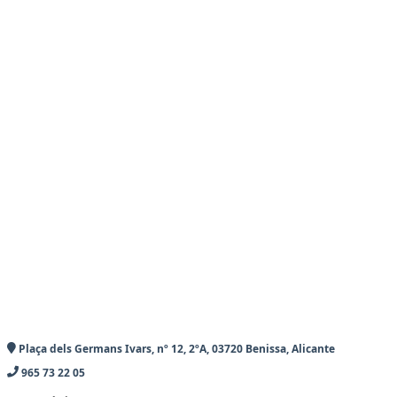
Plaça dels Germans Ivars, nº 12, 2ºA, 03720 Benissa, Alicante
965 73 22 05