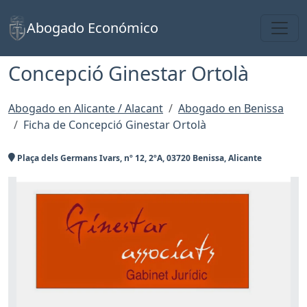
Toggl
Abogado Económico
Concepció Ginestar Ortolà
Abogado en Alicante / Alacant
Abogado en Benissa
Ficha de Concepció Ginestar Ortolà
Plaça dels Germans Ivars, nº 12, 2ºA, 03720 Benissa, Alicante