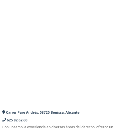
Carrer Pare Andrés, 03720 Benissa, Alicante
625 82 62 60
Con unaamplia experiencia en diversas áreas del derecho, ofrezco un