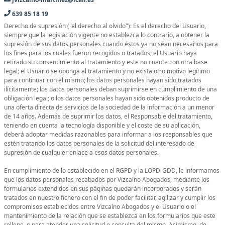
639 85 18 19
Derecho de supresión ("el derecho al olvido"): Es el derecho del Usuario,
siempre que la legislación vigente no establezca lo contrario, a obtener la
supresión de sus datos personales cuando estos ya no sean necesarios para
los fines para los cuales fueron recogidos o tratados; el Usuario haya
retirado su consentimiento al tratamiento y este no cuente con otra base
legal; el Usuario se oponga al tratamiento y no exista otro motivo legítimo
para continuar con el mismo; los datos personales hayan sido tratados
ilícitamente; los datos personales deban suprimirse en cumplimiento de una
obligación legal; o los datos personales hayan sido obtenidos producto de
una oferta directa de servicios de la sociedad de la información a un menor
de 14 años. Además de suprimir los datos, el Responsable del tratamiento,
teniendo en cuenta la tecnología disponible y el coste de su aplicación,
deberá adoptar medidas razonables para informar a los responsables que
estén tratando los datos personales de la solicitud del interesado de
supresión de cualquier enlace a esos datos personales.
En cumplimiento de lo establecido en el RGPD y la LOPD-GDD, le informamos
que los datos personales recabados por Vizcaíno Abogados, mediante los
formularios extendidos en sus páginas quedarán incorporados y serán
tratados en nuestro fichero con el fin de poder facilitar, agilizar y cumplir los
compromisos establecidos entre Vizcaíno Abogados y el Usuario o el
mantenimiento de la relación que se establezca en los formularios que este
rellene, o para atender una solicitud o consulta del mismo. Asimismo, de