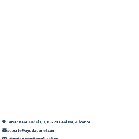
Carrer Pare Andrés, 7, 03720 Benissa, Alicante
soporte@ayudapanel.com
jvizcaino-martinez@icali.es