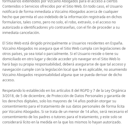
formularios extendidos por Vizcaíno Abogados para el acceso a ciertos
Contenidos o Servicios ofrecidos por el Sitio Web. En todo caso, el Usuario
notificará de forma inmediata a Vizcaíno Abogados acerca de cualquier
hecho que permita el uso indebido de la información registrada en dichos
formularios, tales como, pero no solo, el robo, extravío, o el acceso no
autorizado a identificadores y/o contraseñas, con el fin de proceder a su
inmediata cancelación.
El Sitio Web está dirigido principalmente a Usuarios residentes en España.
Vizcaíno Abogados no asegura que el Sitio Web cumpla con legislaciones de
otros países, ya sea total o parcialmente. Si el Usuario reside o tiene su
domiciliado en otro lugar y decide acceder y/o navegar en el Sitio Web lo
hará bajo su propia responsabilidad, deberá asegurarse de que tal acceso y
navegación cumple con la legislación local que le es aplicable, no asumiendo
Vizcaíno Abogados responsabilidad alguna que se pueda derivar de dicho
acceso.
Respetando lo establecido en los artículos 8 del RGPD y 7 de la Ley Orgánica
3/2018, de 5 de diciembre, de Protección de Datos Personales y garantía de
los derechos digitales, solo los mayores de 14 años podrán otorgar su
consentimiento para el tratamiento de sus datos personales de forma lícita
por Vizcaíno Abogados. Si se trata de un menor de 14 años, será necesario el
consentimiento de los padres o tutores para el tratamiento, y este solo se
considerará lícito en la medida en la que los mismos lo hayan autorizado.