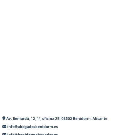
Av. Beniardá, 12, 1º, oficina 2B, 03502 Benidorm, Alicante
info@abogadosbenidorm.es
info@benidormabogados.es