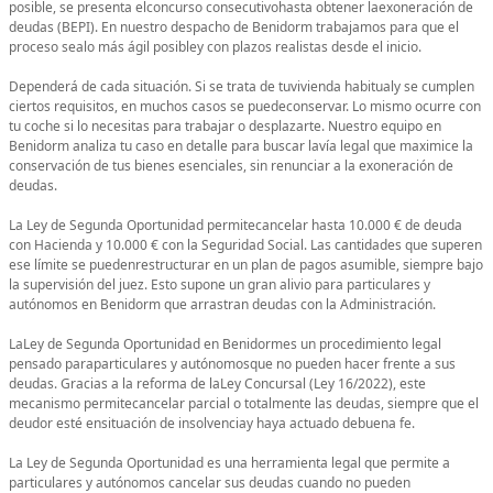
posible, se presenta elconcurso consecutivohasta obtener laexoneración de
deudas (BEPI). En nuestro despacho de Benidorm trabajamos para que el
proceso sealo más ágil posibley con plazos realistas desde el inicio.
Dependerá de cada situación. Si se trata de tuvivienda habitualy se cumplen
ciertos requisitos, en muchos casos se puedeconservar. Lo mismo ocurre con
tu coche si lo necesitas para trabajar o desplazarte. Nuestro equipo en
Benidorm analiza tu caso en detalle para buscar lavía legal que maximice la
conservación de tus bienes esenciales, sin renunciar a la exoneración de
deudas.
La Ley de Segunda Oportunidad permitecancelar hasta 10.000 € de deuda
con Hacienda y 10.000 € con la Seguridad Social. Las cantidades que superen
ese límite se puedenrestructurar en un plan de pagos asumible, siempre bajo
la supervisión del juez. Esto supone un gran alivio para particulares y
autónomos en Benidorm que arrastran deudas con la Administración.
LaLey de Segunda Oportunidad en Benidormes un procedimiento legal
pensado paraparticulares y autónomosque no pueden hacer frente a sus
deudas. Gracias a la reforma de laLey Concursal (Ley 16/2022), este
mecanismo permitecancelar parcial o totalmente las deudas, siempre que el
deudor esté ensituación de insolvenciay haya actuado debuena fe.
La Ley de Segunda Oportunidad es una herramienta legal que permite a
particulares y autónomos cancelar sus deudas cuando no pueden