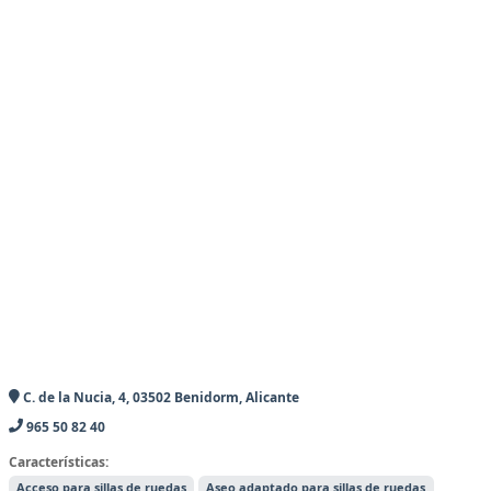
C. de la Nucia, 4, 03502 Benidorm, Alicante
965 50 82 40
Características:
Acceso para sillas de ruedas
Aseo adaptado para sillas de ruedas