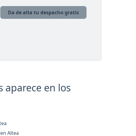
Da de alta tu despacho gratis
 aparece en los
tea
en Altea