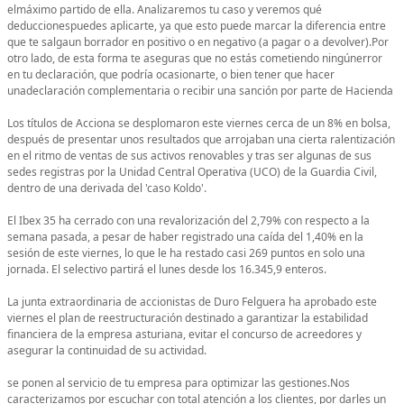
elmáximo partido de ella. Analizaremos tu caso y veremos qué
deduccionespuedes aplicarte, ya que esto puede marcar la diferencia entre
que te salgaun borrador en positivo o en negativo (a pagar o a devolver).Por
otro lado, de esta forma te aseguras que no estás cometiendo ningúnerror
en tu declaración, que podría ocasionarte, o bien tener que hacer
unadeclaración complementaria o recibir una sanción por parte de Hacienda
Los títulos de Acciona se desplomaron este viernes cerca de un 8% en bolsa,
después de presentar unos resultados que arrojaban una cierta ralentización
en el ritmo de ventas de sus activos renovables y tras ser algunas de sus
sedes registras por la Unidad Central Operativa (UCO) de la Guardia Civil,
dentro de una derivada del 'caso Koldo'.
El Ibex 35 ha cerrado con una revalorización del 2,79% con respecto a la
semana pasada, a pesar de haber registrado una caída del 1,40% en la
sesión de este viernes, lo que le ha restado casi 269 puntos en solo una
jornada. El selectivo partirá el lunes desde los 16.345,9 enteros.
La junta extraordinaria de accionistas de Duro Felguera ha aprobado este
viernes el plan de reestructuración destinado a garantizar la estabilidad
financiera de la empresa asturiana, evitar el concurso de acreedores y
asegurar la continuidad de su actividad.
se ponen al servicio de tu empresa para optimizar las gestiones.Nos
caracterizamos por escuchar con total atención a los clientes, por darles un