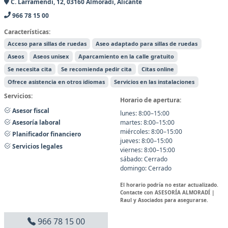
C. Larramendi, 12, 03160 Almoradí, Alicante
966 78 15 00
Características:
Acceso para sillas de ruedas
Aseo adaptado para sillas de ruedas
Aseos
Aseos unisex
Aparcamiento en la calle gratuito
Se necesita cita
Se recomienda pedir cita
Citas online
Ofrece asistencia en otros idiomas
Servicios en las instalaciones
Servicios:
Horario de apertura:
Asesor fiscal
lunes: 8:00–15:00
martes: 8:00–15:00
Asesoría laboral
miércoles: 8:00–15:00
Planificador financiero
jueves: 8:00–15:00
Servicios legales
viernes: 8:00–15:00
sábado: Cerrado
domingo: Cerrado
El horario podría no estar actualizado.
Contacte con ASESORÍA ALMORADÍ |
Raul y Asociados para asegurarse.
966 78 15 00