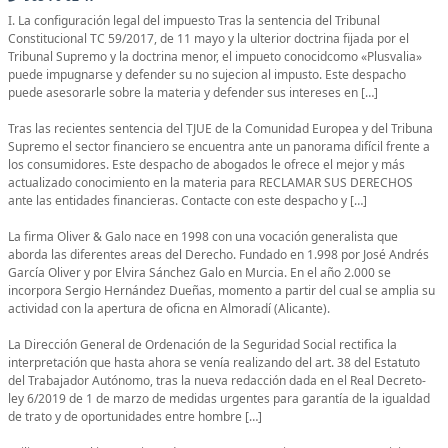
I. La configuración legal del impuesto Tras la sentencia del Tribunal
Constitucional TC 59/2017, de 11 mayo y la ulterior doctrina fijada por el
Tribunal Supremo y la doctrina menor, el impueto conocidcomo «Plusvalia»
puede impugnarse y defender su no sujecion al impusto. Este despacho
puede asesorarle sobre la materia y defender sus intereses en […]
Tras las recientes sentencia del TJUE de la Comunidad Europea y del Tribuna
Supremo el sector financiero se encuentra ante un panorama difícil frente a
los consumidores. Este despacho de abogados le ofrece el mejor y más
actualizado conocimiento en la materia para RECLAMAR SUS DERECHOS
ante las entidades financieras. Contacte con este despacho y […]
La firma Oliver & Galo nace en 1998 con una vocación generalista que
aborda las diferentes areas del Derecho. Fundado en 1.998 por José Andrés
García Oliver y por Elvira Sánchez Galo en Murcia. En el año 2.000 se
incorpora Sergio Hernández Dueñas, momento a partir del cual se amplia su
actividad con la apertura de oficna en Almoradí (Alicante).
La Dirección General de Ordenación de la Seguridad Social rectifica la
interpretación que hasta ahora se venía realizando del art. 38 del Estatuto
del Trabajador Autónomo, tras la nueva redacción dada en el Real Decreto-
ley 6/2019 de 1 de marzo de medidas urgentes para garantía de la igualdad
de trato y de oportunidades entre hombre […]