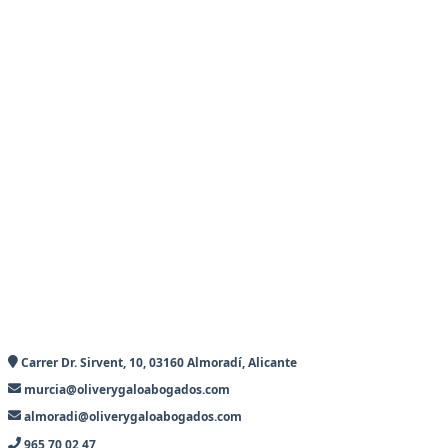
Carrer Dr. Sirvent, 10, 03160 Almoradí, Alicante
murcia@oliverygaloabogados.com
almoradi@oliverygaloabogados.com
965 70 02 47