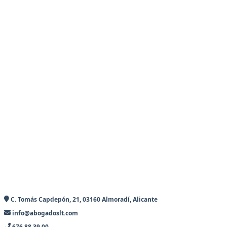
C. Tomás Capdepón, 21, 03160 Almoradí, Alicante
info@abogadoslt.com
676 88 39 00