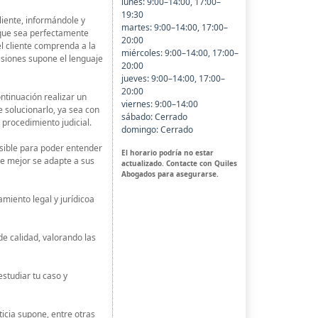
lunes: 9:00–14:00, 17:00–
19:30
iente, informándole y
martes: 9:00–14:00, 17:00–
 que sea perfectamente
20:00
l cliente comprenda a la
miércoles: 9:00–14:00, 17:00–
asiones supone el lenguaje
20:00
jueves: 9:00–14:00, 17:00–
20:00
tinuación realizar un
viernes: 9:00–14:00
 solucionarlo, ya sea con
sábado: Cerrado
 procedimiento judicial.
domingo: Cerrado
osible para poder entender
El horario podría no estar
que mejor se adapte a sus
actualizado. Contacte con Quiles
Abogados para asegurarse.
iento legal y jurídicoa
 calidad, valorando las
studiar tu caso y
ticia supone, entre otras