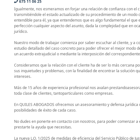
675 11 06 25
Igualmente, nos esmeramos en forjar una relación de confianza con el cl
transmitiéndole el estado actualizado de su procedimiento de un modo
entendible para él, ya que entendemos que es algo fundamental el que e
perfección cualquier aspecto del asunto, dada la complejidad que en oc
jurídico.
Nuestro modo de trabajar comienza por saber escuchar al cliente, y a con
estudio detallado del caso concreto para poder ofrecer el mejor modo de
un acuerdo extrajudicial o mediante la interposición del correspondiente
Consideramos que la relación con el cliente ha de ser lo más cercana p
sus inquietudes y problemas, con la finalidad de encontrar la solución 
intereses.
Más de 15 años de experiencia profesional nos avalan prestandoasesoram
toda clase de clientes, tantoparticulares como empresas.
En QUILES ABOGADOS ofrecemos un asesoramiento y defensa jurídica de
posibilidades de éxito de cada caso.
No dudes en ponerte en contacto con nosotros, para poder comenzar a e
prestarte la ayuda que necesitas.
La nueva L.O. 1/2025 de medidas de eficiencia del Servicio Público de Jus